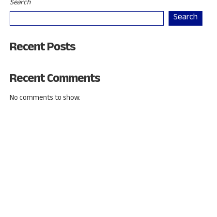
Search
Search
Recent Posts
Recent Comments
No comments to show.
Address : Jl. Raya Penggilangan, Kp. Pedaengan No. 99
Cakung - Jakarta Timur.
Phone : 021-4616390
WhatsApp : 0812-9292-3852
Instagram : @smkdp2_official